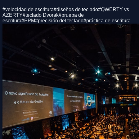
#
velocidad de escritura
#
diseños de teclado
#
QWERTY vs
AZERTY
#
teclado Dvorak
#
prueba de
escritura
#
PPM
#
precisión del teclado
#
práctica de escritura