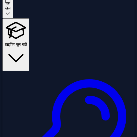
खेल
टाइपिंग मूल बातें