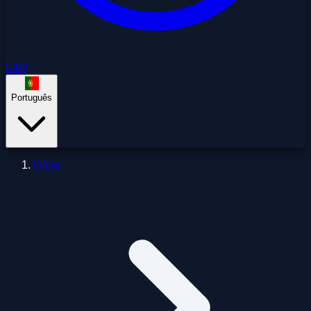
FAQ
Português
Início