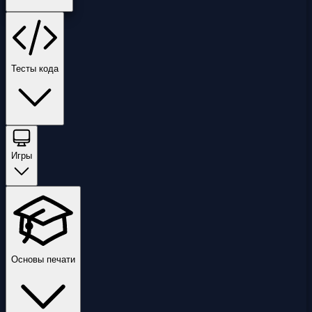
Тесты кода
Игры
Основы печати