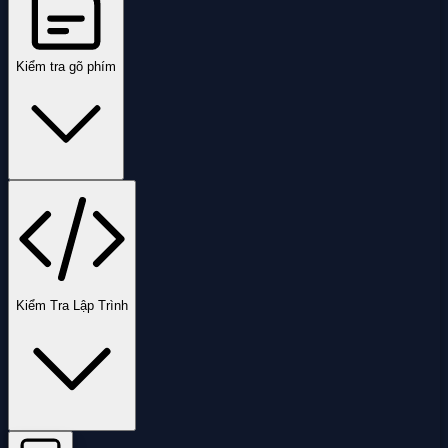
Kiểm tra gõ phím
Kiểm Tra Lập Trình