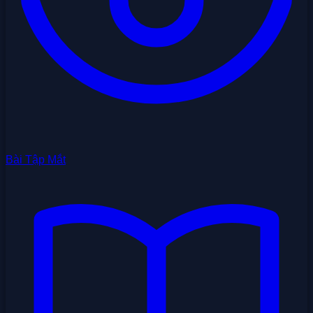
Bài Tập Mắt