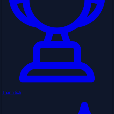
Thành tích