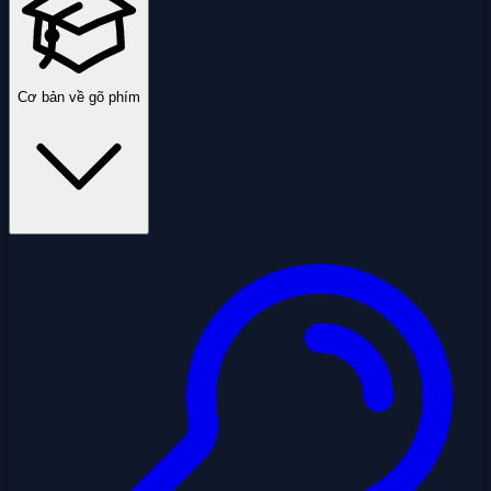
Cơ bản về gõ phím