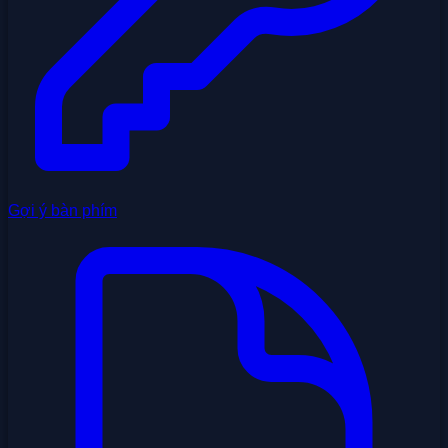
Gợi ý bàn phím