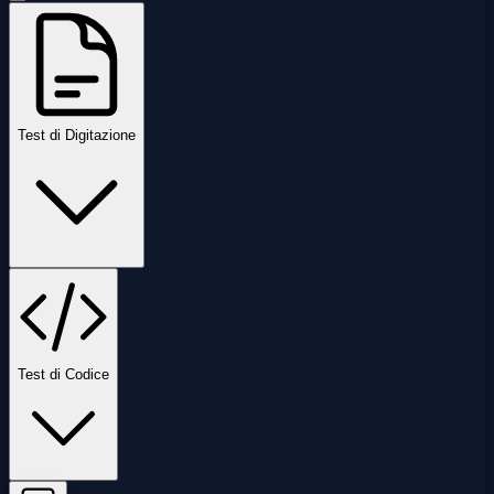
Test di Digitazione
Test di Codice