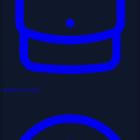
Guide di Carriera