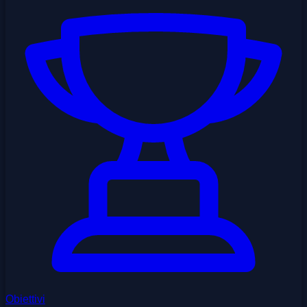
Obiettivi