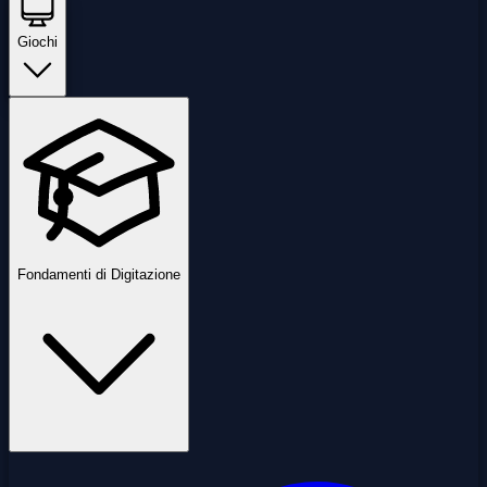
Giochi
Fondamenti di Digitazione