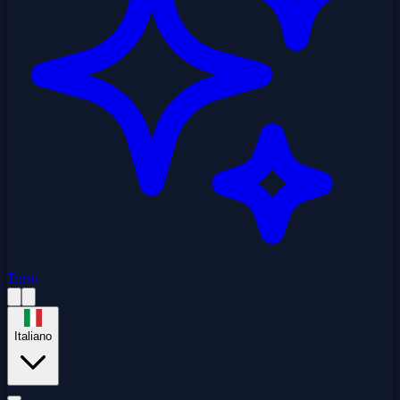
Temi
Italiano