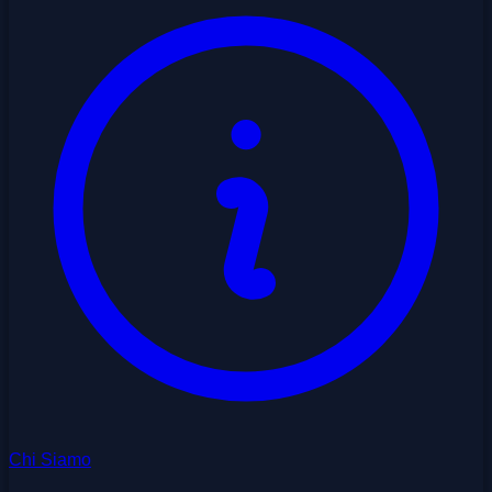
Chi Siamo