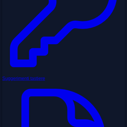
Suggerimenti tastiere