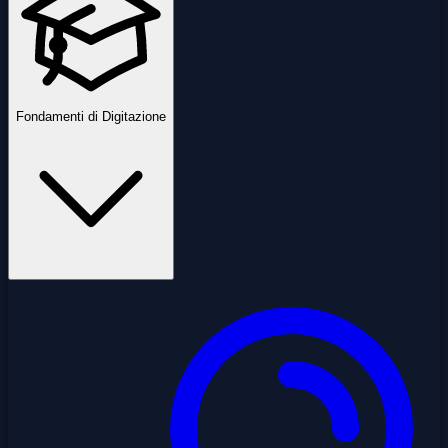
Fondamenti di Digitazione