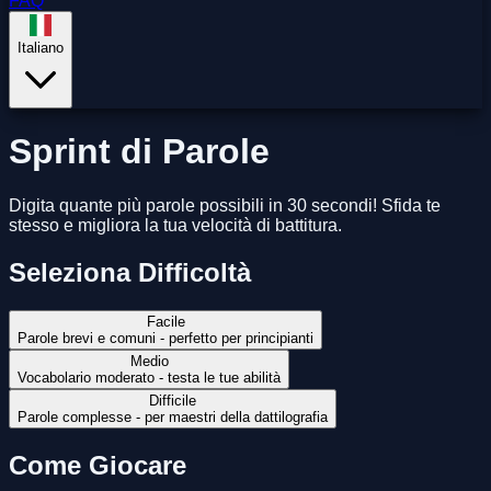
FAQ
Italiano
Sprint di Parole
Digita quante più parole possibili in 30 secondi! Sfida te
stesso e migliora la tua velocità di battitura.
Seleziona Difficoltà
Facile
Parole brevi e comuni - perfetto per principianti
Medio
Vocabolario moderato - testa le tue abilità
Difficile
Parole complesse - per maestri della dattilografia
Come Giocare