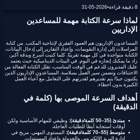
8 دقيقة قراءة
•
2026-05-31
لماذا سرعة الكتابة مهمة للمساعدين
الإداريين
المساعدون الإداريون هم العمود الفقري لإنتاجية المكتب. من كتابة
المراسلات إلى إدارة التقويمات، وإعداد التقارير إلى إدخال البيانات،
الكتابة متواجدة في كل مهمة تقريبًا. كلما كتبت أسرع وبدقة أكبر،
زاد ما يمكنك إنجازه في اليوم. في البيئات الديناميكية حيث يعتمد
عليك المديرون للدعم في الوقت المناسب، تقلل الكتابة الفعالة من
الاختناقات وتضمن سير العمل بسلاسة. المساعدون الإداريون الذين
يكتبون جيدًا يتم تقديرهم لقدرتهم على التعامل مع أعباء العمل
الكبيرة بدون أخطاء.
أهداف السرعة الموصى بها (كلمة في
الدقيقة)
مبتدئ (35–50 كلمة/دقيقة):
وظيفي للمهام الأساسية ولكن
أوقات استجابة أبطأ للطلبات العاجلة.
متوسط (55–70 كلمة/دقيقة):
المستوى المهني. مريح في
إدارة البريد الإلكتروني والجدولة وإعداد المستندات.