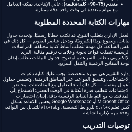
متقدم (75–90+ كلمة/دقيقة):
عالي الإنتاجية. يمكنه التعامل
مع مهام متعددة في وقت واحد بدقة ممتازة.
مهارات الكتابة المحددة المطلوبة
العمل الإداري يتطلب التنوع. قد تكتب خطابًا رسميًا، وتحدث جدول
بيانات، وتصوغ بريدًا إلكترونيًا، وتدخل عناصر التقويم — كل ذلك في
نفس الساعة. كل مهمة تتطلب أنماط كتابة مختلفة. المراسلات
الرسمية تتطلب قواعد نحوية وعلامات ترقيم مثالية. البريد
الإلكتروني يتطلب السرعة والوضوح. جداول البيانات تتطلب إتقان
لوحة المفاتيح الرقمية والتنقل السريع.
إدارة التقويم هي مهارة متخصصة. يجب عليك كتابة دعوات
الاجتماعات، وتنسيق المواعيد عبر المناطق الزمنية، وتضمين جداول
أعمال مفصلة — كل ذلك أثناء التعامل مع المقاطعات. محاضر
الاجتماعات تتطلب قدرة الكتابة في الوقت الفعلي: الاستماع إلى
المناقشات مع التقاط النقاط الرئيسية بدقة. إتقان اختصارات
Microsoft Office أو Google Workspace يحسن الكفاءة بشكل
كبير. تعلم
للروابط التشعبية، و
للتبديل بين النوافذ،
Alt+Tab
Ctrl+K
و
لإدارة الشاشة.
Win+سهم
توصيات التدريب