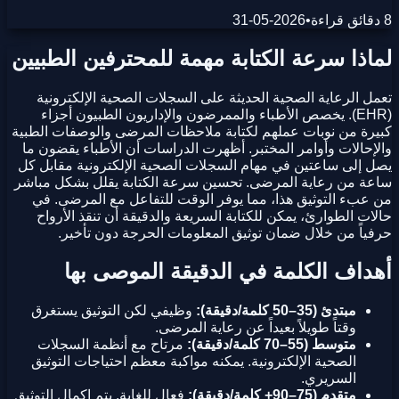
8 دقائق قراءة
•
2026-05-31
لماذا سرعة الكتابة مهمة للمحترفين الطبيين
تعمل الرعاية الصحية الحديثة على السجلات الصحية الإلكترونية
(EHR). يخصص الأطباء والممرضون والإداريون الطبيون أجزاء
كبيرة من نوبات عملهم لكتابة ملاحظات المرضى والوصفات الطبية
والإحالات وأوامر المختبر. أظهرت الدراسات أن الأطباء يقضون ما
يصل إلى ساعتين في مهام السجلات الصحية الإلكترونية مقابل كل
ساعة من رعاية المرضى. تحسين سرعة الكتابة يقلل بشكل مباشر
من عبء التوثيق هذا، مما يوفر الوقت للتفاعل مع المرضى. في
حالات الطوارئ، يمكن للكتابة السريعة والدقيقة أن تنقذ الأرواح
حرفياً من خلال ضمان توثيق المعلومات الحرجة دون تأخير.
أهداف الكلمة في الدقيقة الموصى بها
مبتدئ (35–50 كلمة/دقيقة):
وظيفي لكن التوثيق يستغرق
وقتاً طويلاً بعيداً عن رعاية المرضى.
متوسط (55–70 كلمة/دقيقة):
مرتاح مع أنظمة السجلات
الصحية الإلكترونية. يمكنه مواكبة معظم احتياجات التوثيق
السريري.
متقدم (75–90+ كلمة/دقيقة):
فعال للغاية. يتم إكمال التوثيق