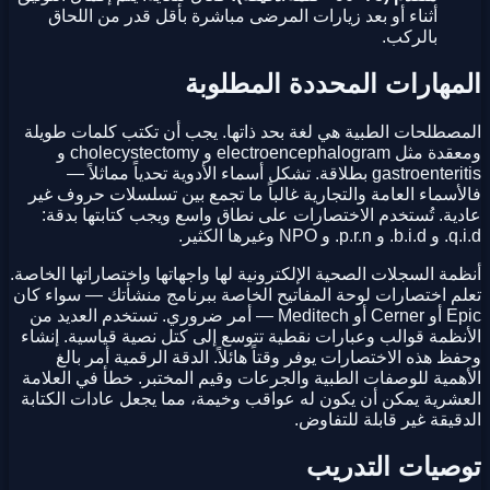
أثناء أو بعد زيارات المرضى مباشرة بأقل قدر من اللحاق
بالركب.
المهارات المحددة المطلوبة
المصطلحات الطبية هي لغة بحد ذاتها. يجب أن تكتب كلمات طويلة
ومعقدة مثل electroencephalogram و cholecystectomy و
gastroenteritis بطلاقة. تشكل أسماء الأدوية تحدياً مماثلاً —
فالأسماء العامة والتجارية غالباً ما تجمع بين تسلسلات حروف غير
عادية. تُستخدم الاختصارات على نطاق واسع ويجب كتابتها بدقة:
q.i.d. و b.i.d. و p.r.n. و NPO وغيرها الكثير.
أنظمة السجلات الصحية الإلكترونية لها واجهاتها واختصاراتها الخاصة.
تعلم اختصارات لوحة المفاتيح الخاصة ببرنامج منشأتك — سواء كان
Epic أو Cerner أو Meditech — أمر ضروري. تستخدم العديد من
الأنظمة قوالب وعبارات نقطية تتوسع إلى كتل نصية قياسية. إنشاء
وحفظ هذه الاختصارات يوفر وقتاً هائلاً. الدقة الرقمية أمر بالغ
الأهمية للوصفات الطبية والجرعات وقيم المختبر. خطأ في العلامة
العشرية يمكن أن يكون له عواقب وخيمة، مما يجعل عادات الكتابة
الدقيقة غير قابلة للتفاوض.
توصيات التدريب