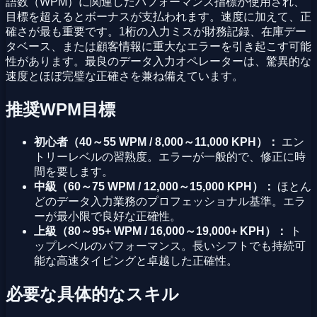
語数（WPM）に関連したパフォーマンス指標が使用され、
目標を超えるとボーナスが支払われます。速度に加えて、正
確さが最も重要です。1桁の入力ミスが財務記録、在庫デー
タベース、または顧客情報に重大なエラーを引き起こす可能
性があります。最良のデータ入力オペレーターは、驚異的な
速度とほぼ完璧な正確さを兼ね備えています。
推奨WPM目標
初心者（40～55 WPM / 8,000～11,000 KPH）：
エン
トリーレベルの習熟度。エラーが一般的で、修正に時
間を要します。
中級（60～75 WPM / 12,000～15,000 KPH）：
ほとん
どのデータ入力業務のプロフェッショナル基準。エラ
ーが最小限で良好な正確性。
上級（80～95+ WPM / 16,000～19,000+ KPH）：
ト
ップレベルのパフォーマンス。長いシフトでも持続可
能な高速タイピングと卓越した正確性。
必要な具体的なスキル