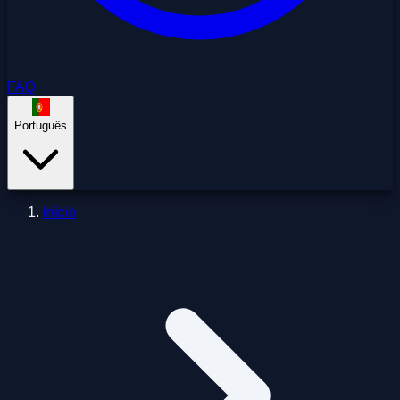
FAQ
Português
Início