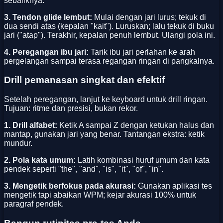
sebaliknya.
3. Tendon glide lembut:
Mulai dengan jari lurus; tekuk di
dua sendi atas (kepalan "kait"). Luruskan; lalu tekuk di buku
jari ("atap"). Terakhir, kepalan penuh lembut. Ulangi pola ini.
4. Peregangan ibu jari:
Tarik ibu jari perlahan ke arah
pergelangan sampai terasa regangan ringan di pangkalnya.
Drill pemanasan singkat dan efektif
Setelah peregangan, lanjut ke keyboard untuk drill ringan.
Tujuan: ritme dan presisi, bukan rekor.
1. Drill alfabet:
Ketik A sampai Z dengan ketukan halus dan
mantap, gunakan jari yang benar. Tantangan ekstra: ketik
mundur.
2. Pola kata umum:
Latih kombinasi huruf umum dan kata
pendek seperti "the", "and", "is", "it", "of", "in".
3. Mengetik berfokus pada akurasi:
Gunakan aplikasi tes
mengetik tapi abaikan WPM; kejar akurasi 100% untuk
paragraf pendek.