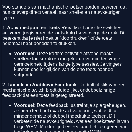
Voorstanders van mechanische toetsenborden beweren dat
hun ontwerp direct vertaalt naar sneller en nauwkeuriger
typen.
1. Activatiedpunt en Toets Reis:
Mechanische switches
activeren (registreren de toetsdruk) halverwege de druk. Dit
betekent dat je niet hoeft te "doordrukken" of de toets
helemaal naar beneden te drukken.
Voordeel:
Deze kortere activatie afstand maakt
snellere toetsdrukken mogelijk en vermindert vinger
vermoeidheid tijdens lange type sessies. Je vingers
kunnen sneller glijden van de ene toets naar de
volgende.
2. Tactiele en Auditieve Feedback:
De bult of klik van een
mechanische switch biedt duidelijke, ondubbelzinnige
feedback dat een toets is geregistreerd.
Voordeel:
Deze feedback lus traint je spiergeheugen.
Je brein leert het exacte activatiepunt, wat leidt tot
minder gemiste of dubbel ingedrukte toetsen. Dit
verbetert de nauwkeurigheid, wat een hoeksteen is van
hoge WPM. Minder tijd besteed aan het corrigeren van
typfouten betekent een hogere netto WPM.