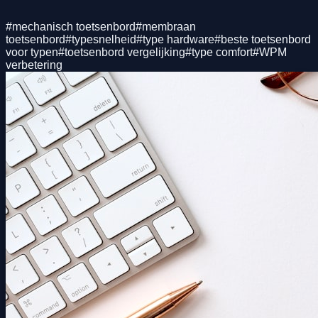
#
mechanisch toetsenbord
#
membraan
toetsenbord
#
typesnelheid
#
type hardware
#
beste toetsenbord
voor typen
#
toetsenbord vergelijking
#
type comfort
#
WPM
verbetering