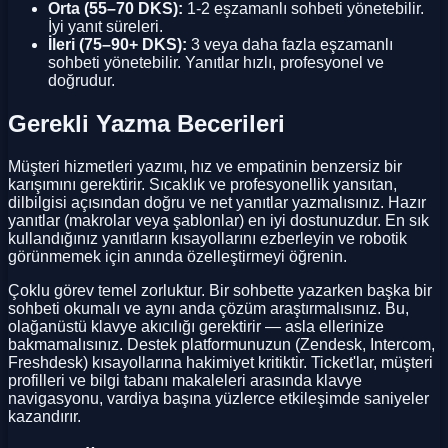
Orta (55–70 DKS):
1-2 eşzamanlı sohbeti yönetebilir.
İyi yanıt süreleri.
İleri (75–90+ DKS):
3 veya daha fazla eşzamanlı
sohbeti yönetebilir. Yanıtlar hızlı, profesyonel ve
doğrudur.
Gerekli Yazma Becerileri
Müşteri hizmetleri yazımı, hız ve empatinin benzersiz bir
karışımını gerektirir. Sıcaklık ve profesyonellik yansıtan,
dilbilgisi açısından doğru ve net yanıtlar yazmalısınız. Hazır
yanıtlar (makrolar veya şablonlar) en iyi dostunuzdur. En sık
kullandığınız yanıtların kısayollarını ezberleyin ve robotik
görünmemek için anında özelleştirmeyi öğrenin.
Çoklu görev temel zorluktur. Bir sohbette yazarken başka bir
sohbeti okumalı ve aynı anda çözüm araştırmalısınız. Bu,
olağanüstü klavye akıcılığı gerektirir — asla ellerinize
bakmamalısınız. Destek platformunuzun (Zendesk, Intercom,
Freshdesk) kısayollarına hakimiyet kritiktir. Ticket'lar, müşteri
profilleri ve bilgi tabanı makaleleri arasında klavye
navigasyonu, vardiya başına yüzlerce etkileşimde saniyeler
kazandırır.