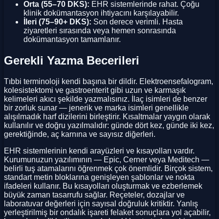
Orta (55–70 DKS):
EHR sistemlerinde rahat. Çoğu
klinik dokümantasyon ihtiyacını karşılayabilir.
İleri (75–90+ DKS):
Son derece verimli. Hasta
ziyaretleri sırasında veya hemen sonrasında
dokümantasyon tamamlanır.
Gerekli Yazma Becerileri
Tıbbi terminoloji kendi başına bir dildir. Elektroensefalogram,
kolesistektomi ve gastroenterit gibi uzun ve karmaşık
kelimeleri akıcı şekilde yazmalısınız. İlaç isimleri de benzer
bir zorluk sunar — jenerik ve marka isimleri genellikle
alışılmadık harf dizilerini birleştirir. Kısaltmalar yaygın olarak
kullanılır ve doğru yazılmalıdır: günde dört kez, günde iki kez,
gerektiğinde, aç karnına ve sayısız diğerleri.
EHR sistemlerinin kendi arayüzleri ve kısayolları vardır.
Kurumunuzun yazılımının — Epic, Cerner veya Meditech —
belirli tuş atamalarını öğrenmek çok önemlidir. Birçok sistem,
standart metin bloklarına genişleyen şablonlar ve nokta
ifadeleri kullanır. Bu kısayolları oluşturmak ve ezberlemek
büyük zaman tasarrufu sağlar. Reçeteler, dozajlar ve
laboratuvar değerleri için sayısal doğruluk kritiktir. Yanlış
yerleştirilmiş bir ondalık işareti felaket sonuçlara yol açabilir,